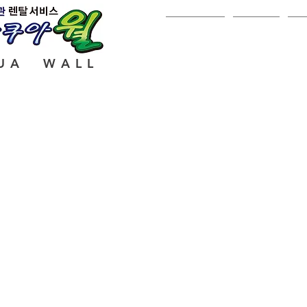
아쿠아월
가격표
수
UA WALL